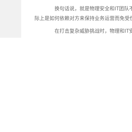
换句话说，就是物理安全和IT团队不
际上是如何依赖对方来保持业务运营而免受
在打击复杂威胁挑战时，物理和IT安
处理很多识别相互的依赖性和漏洞问题。
计划资产和流程
但是，一旦他们解决了这个问题，企
个单一集成安全风险架构的系统。
网络风险的综合评价需要有一个详细
流程。只有完成了评估和分析，才能正确配
上面所说的都很重要，但还需要培训
防、检测和响应的优先选项。