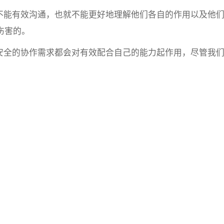
能有效沟通，也就不能更好地理解他们各自的作用以及他
伤害的。
全的协作需求都会对有效配合自己的能力起作用，尽管我
业就可以开发一套集技术、流程、安全保障、管理和系统
的方法，通过完全公正的漏洞和影响评估来计划企业的资
置响应程序。
，以确保所有员工都有安全意识，这也应该被视为建立有