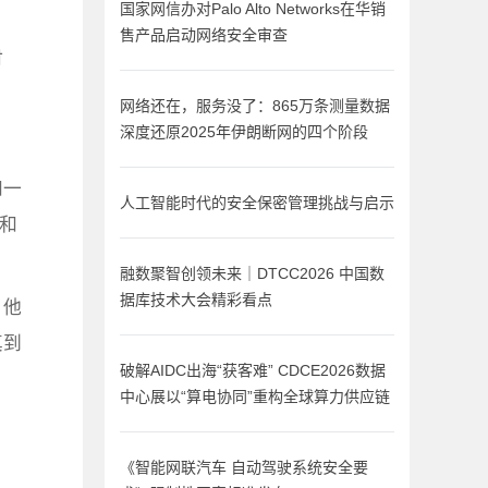
国家网信办对Palo Alto Networks在华销
售产品启动网络安全审查
时
。
网络还在，服务没了：865万条测量数据
深度还原2025年伊朗断网的四个阶段
和一
人工智能时代的安全保密管理挑战与启示
和
融数聚智创领未来｜DTCC2026 中国数
据库技术大会精彩看点
，他
真到
破解AIDC出海“获客难” CDCE2026数据
中心展以“算电协同”重构全球算力供应链
《智能网联汽车 自动驾驶系统安全要