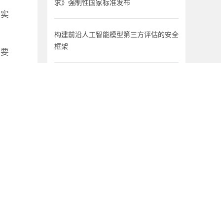
求》强制性国家标准发布
们实
构建前沿人工智能模型第三方评估的安全
框架
们要
Anthropic三起评测越界事件，暴露的是
Agent时代的操作风险
于一
产和
效预