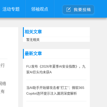
活动专题
领袖观点
相关文章
暂无相关
最新文章
进行
FLI发布《2026年夏季AI安全指数》，九
家AI巨头均未获A
网络
当AI助手开始替攻击者”打工”：微软365
只有
Copilot连环提示注入漏洞深度解析