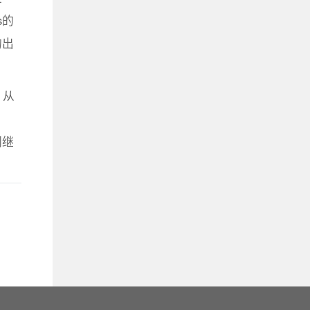
s的
的出
，从
同继