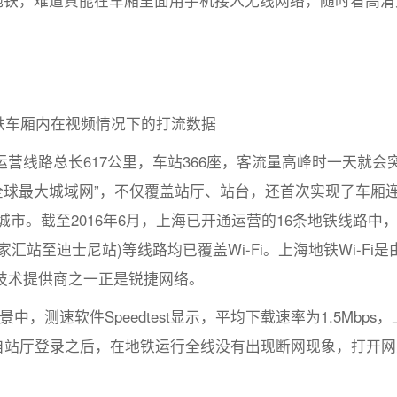
地铁，难道真能在车厢里面用手机接入无线网络，随时看高清
铁车厢内在视频情况下的打流数据
营线路总长617公里，车站366座，客流量高峰时一天就会
“全球最大城域网”，不仅覆盖站厅、站台，还首次实现了车厢连W
的城市。截至2016年6月，上海已开通运营的16条地铁线路中，
(徐家汇站至迪士尼站)等线路均已覆盖Wi-Fi。上海地铁Wi-Fi是
技术提供商之一正是锐捷网络。
景中，测速软件Speedtest显示，平均下载速率为1.5Mbps
右，自站厅登录之后，在地铁运行全线没有出现断网现象，打开