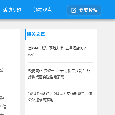
活动专题
领袖观点
相关文章
当Wi-Fi成为“基础需求” 五星酒店怎么
办？
公
锐捷网络“云课堂3D专业版”正式发布 让
虚拟桌面突破性能藩篱
“锐捷伴你行”之锐捷助力交通部智慧高速
关键
公路通信网落地
i信