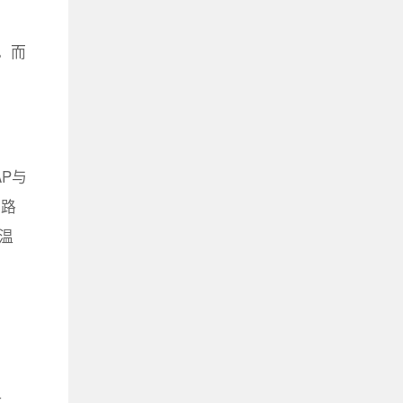
。而
P与
的路
温
止