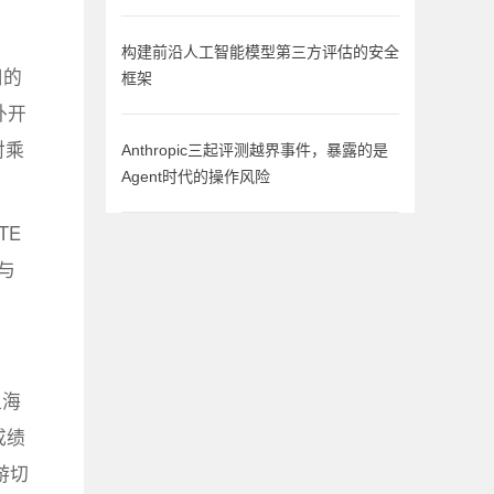
构建前沿人工智能模型第三方评估的安全
用的
框架
外开
对乘
Anthropic三起评测越界事件，暴露的是
Agent时代的操作风险
TE
与
上海
成绩
游切