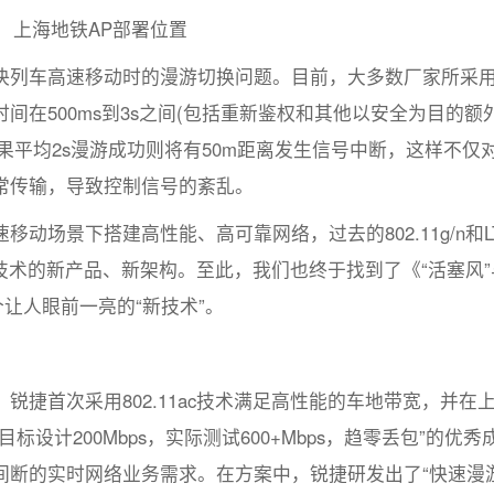
上海地铁AP部署位置
决列车高速移动时的漫游切换问题。目前，大多数厂家所采
在500ms到3s之间(包括重新鉴权和其他以安全为目的额
，如果平均2s漫游成功则将有50m距离发生信号中断，这样不仅
常传输，导致控制信号的紊乱。
动场景下搭建高性能、高可靠网络，过去的802.11g/n和L
ac技术的新产品、新架构。至此，我们也终于找到了《“活塞风”
让人眼前一亮的“新技术”。
捷首次采用802.11ac技术满足高性能的车地带宽，并在
设计200Mbps，实际测试600+Mbps，趋零丢包”的优秀
间断的实时网络业务需求。在方案中，锐捷研发出了“快速漫