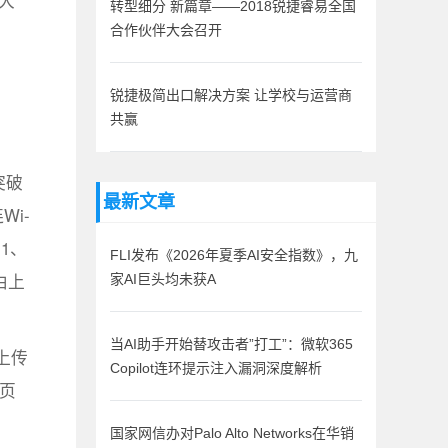
大
转型细分 新篇章——2018锐捷睿易全国
合作伙伴大会召开
锐捷极简出口解决方案 让学校与运营商
共赢
突破
最新文章
i-
1、
FLI发布《2026年夏季AI安全指数》，九
由上
家AI巨头均未获A
当AI助手开始替攻击者”打工”：微软365
，上传
Copilot连环提示注入漏洞深度解析
网页
国家网信办对Palo Alto Networks在华销