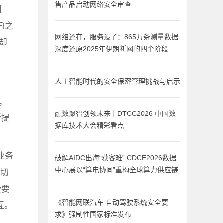
售产品启动网络安全审查
闵
i之
网络还在，服务没了：865万条测量数据
却
深度还原2025年伊朗断网的四个阶段
人工智能时代的安全保密管理挑战与启示
，
融数聚智创领未来｜DTCC2026 中国数
断提
据库技术大会精彩看点
业务
破解AIDC出海“获客难” CDCE2026数据
。切
中心展以“算电协同”重构全球算力供应链
些要
《智能网联汽车 自动驾驶系统安全要
互。
求》强制性国家标准发布