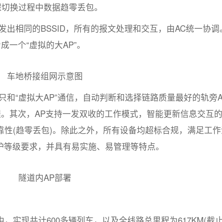
保切换过程中数据趋零丢包。
发出相同的BSSID，所有的报文处理和交互，由AC统一协调
成一个“虚拟的大AP”。
车地桥接组网示意图
只和“虚拟大AP”通信，自动判断和选择链路质量最好的轨旁A
程。其次，AP支持一发双收的工作模式，智能更新信息交互
性(趋零丢包)。除此之外，所有设备均超标合规，满足工作
P67防护等级要求，并具有易实施、易管理等特点。
隧道内AP部署
实现共计600多辆列车，以及全线路总里程为617KM(截