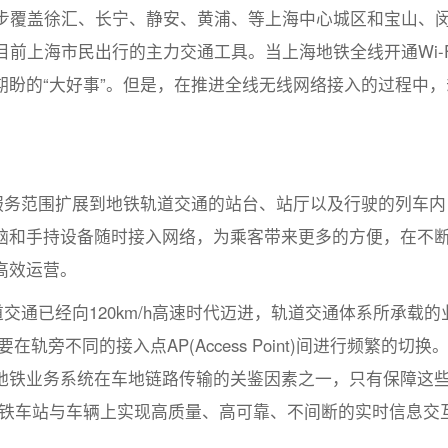
逐步覆盖徐汇、长宁、静安、黄浦、等上海中心城区和宝山、
目前上海市民出行的主力交通工具。当上海地铁全线开通Wi-F
盼的“大好事”。但是，在推进全线无线网络接入的过程中，
服务范围扩展到地铁轨道交通的站台、站厅以及行驶的列车内
脑和手持设备随时接入网络，为乘客带来更多的方便，在不
高效运营。
交通已经向120km/h高速时代迈进，轨道交通体系所承载的
旁不同的接入点AP(Access Point)间进行频繁的切换
地铁业务系统在车地链路传输的关鉴因素之一，只有保障这
在地铁车站与车辆上实现高质量、高可靠、不间断的实时信息交