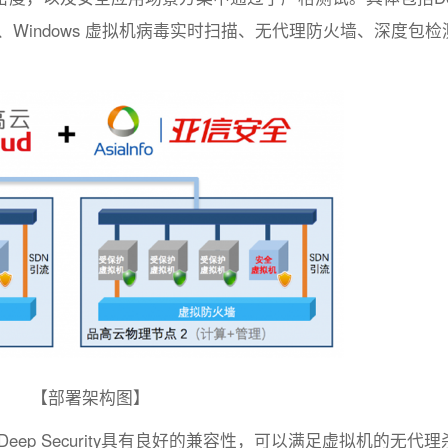
的安装部署、Windows 虚拟机病毒实时扫描、无代理防火墙、深度包
【部署架构图】
ep Security具有良好的兼容性，可以满足虚拟机的无代理