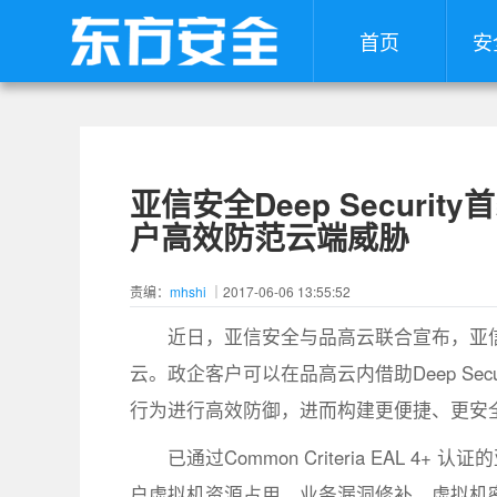
首页
安
亚信安全Deep Secur
户高效防范云端威胁
责编：
mhshi
｜2017-06-06 13:55:52
近日，亚信安全与品高云联合宣布，亚信安全
云。政企客户可以在品高云内借助Deep Se
行为进行高效防御，进而构建更便捷、更安
已通过Common Criteria EAL 4+ 认
户虚拟机资源占用、业务漏洞修补、虚拟机密