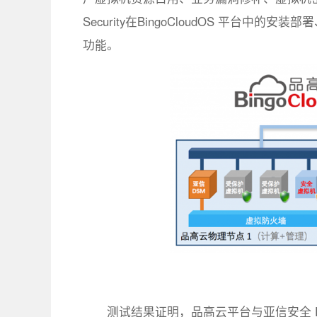
Security在BingoCloudOS 平台中
功能。
测试结果证明，品高云平台与亚信安全 De