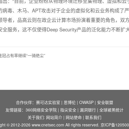
指出：“目前，企业纷纷从物理环境迁移至集物理、虚拟和云
的病毒、木马、APT攻击对于企业的虚拟化和云业务构成了
领导者，品高云则在政企云计算市场扮演着重要的角色，双
务，这不仅使得Deep Security产品的泛化能力不断扩
冠占有率继续“一骑绝尘”
合作伙伴：
赛可达实验室
|
思博伦
|
OWASP
|
安全联盟
友情链接：
360网络安全学院
|
指尖安全
|
漏洞银行
|
全球被黑统计
关于我们:
网站简介
|
网站使命
|
联系我们
ght © 2012-2026 www.cnetsec.com All rights reserved.
京ICP备120500