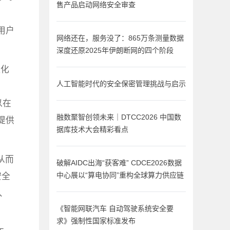
售产品启动网络安全审查
用户
网络还在，服务没了：865万条测量数据
深度还原2025年伊朗断网的四个阶段
拟化
人工智能时代的安全保密管理挑战与启示
以在
融数聚智创领未来｜DTCC2026 中国数
提供
据库技术大会精彩看点
，从而
破解AIDC出海“获客难” CDCE2026数据
安全
中心展以“算电协同”重构全球算力供应链
S、
《智能网联汽车 自动驾驶系统安全要
求》强制性国家标准发布