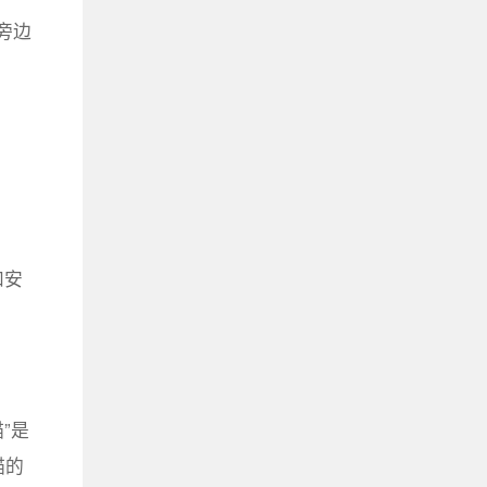
旁边
和安
”是
描的