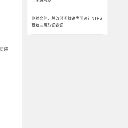
删掉文件、篡改时间就销声匿迹？NTFS
藏着三层取证铁证
入安装