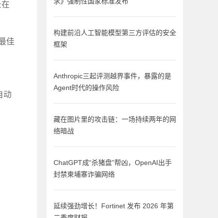
求》强制性国家标准发布
录在
构建前沿人工智能模型第三方评估的安全
到最佳
框架
Anthropic三起评测越界事件，暴露的是
Agent时代的操作风险
自动
藏在图片里的攻击链：一场持续两年的网
络暗战
ChatGPT成“杀猪盘”帮凶，OpenAI出手
封禁柬埔寨诈骗网络
延续强劲增长！Fortinet 发布 2026 年第
二季度财报