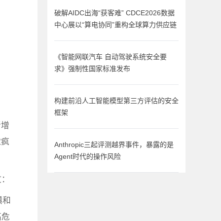
破解AIDC出海“获客难” CDCE2026数据
中心展以“算电协同”重构全球算力供应链
《智能网联汽车 自动驾驶系统安全要
求》强制性国家标准发布
构建前沿人工智能模型第三方评估的安全
框架
新增
球疯
Anthropic三起评测越界事件，暴露的是
Agent时代的操作风险
文：
惧和
高危