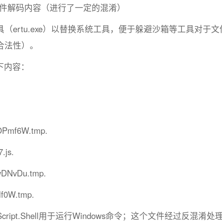
nk文件解码内容（进行了一定的混淆）
ertu.exe）以替换系统工具，便于躲避沙箱等工具对于文
合法性）。
下内容：
sOPmf6W.tmp.
.js.
uywDNvDu.tmp.
lf0W.tmp.
行WScript.Shell用于运行Windows命令；这个文件经过反混淆处