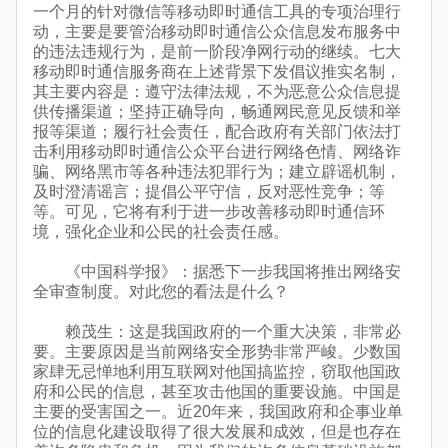
一个月的针对微信等移动即时通信工具的专项治理行
动，主要是要管治移动即时通信公众信息发布服务中
的违法违规行为，是前一阶段净网行动的继续。七大
移动即时通信服务商在上述背景下发倡议推实名制，
其主要内容是：遵守法律法规，不为恶意公众信息提
供传播渠道；坚持正确导向，畅通网民意见反馈和举
报等渠道；履行社会责任，配合政府有关部门依法打
击利用移动即时通信公众平台进行网络色情、网络诈
骗、网络黑市等各种违法犯罪行为；建立辟谣机制，
及时澄清谣言；提倡公平守信，反对恶性竞争；等
等。可见，它将有利于进一步改善移动即时通信环
境，强化企业和公民的社会责任感。
《中国科学报》：据悉下一步我国将推出网络安
全审查制度。对此您的看法是什么？
赖茂生：这是我国政府的一个重大决策，非常必
要。主要原因是当前网络安全形势非常严峻。少数国
家肆无忌惮地利用互联网对他国搞监控，窃取他国政
府和公民的信息，甚至攻击他国的重要设施。中国是
主要的受害国之一。近20年来，我国政府和企事业单
位的信息化建设取得了很大发展和成效，但是也存在