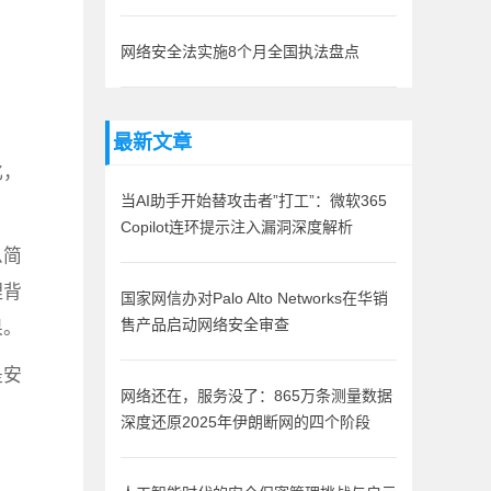
网络安全法实施8个月全国执法盘点
最新文章
化，
当AI助手开始替攻击者”打工”：微软365
Copilot连环提示注入漏洞深度解析
么简
理背
国家网信办对Palo Alto Networks在华销
果。
售产品启动网络安全审查
是安
网络还在，服务没了：865万条测量数据
深度还原2025年伊朗断网的四个阶段