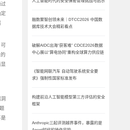
人工智能时代的安全保密管理挑战与启示
通过
确定
融数聚智创领未来｜DTCC2026 中国数
漏
据库技术大会精彩看点
、可
破解AIDC出海“获客难” CDCE2026数据
中心展以“算电协同”重构全球算力供应链
进的
面显
《智能网联汽车 自动驾驶系统安全要
求》强制性国家标准发布
构建前沿人工智能模型第三方评估的安全
漏洞
框架
题
不是
Anthropic三起评测越界事件，暴露的是
Agent时代的操作风险