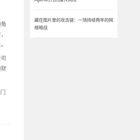
藏在图片里的攻击链：一场持续两年的网
的角
络暗战
时，
景。
公司
和财
。
部门