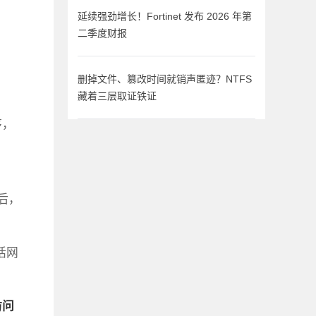
延续强劲增长！Fortinet 发布 2026 年第
二季度财报
删掉文件、篡改时间就销声匿迹？NTFS
藏着三层取证铁证
序，
后，
括网
访问