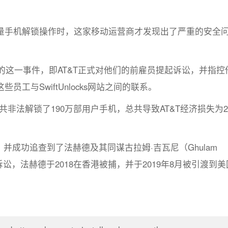
到大量手机解锁操作时，这家移动运营商才发现出了严重的安全
天的这一事件，即AT&T正式对他们的前雇员提起诉讼，并指控
工与SwiftUnlocks网站之间的联系。
非法解锁了190万部用户手机，总共导致AT&T经济损失为2.
，并成功追查到了法赫德及其同谋古拉姆·吉瓦尼（Ghulam
起诉讼，法赫德于2018在香港被捕，并于2019年8月被引渡到