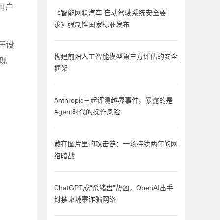
用户
《智能网联汽车 自动驾驶系统安全要
求》强制性国家标准发布
开设
构建前沿人工智能模型第三方评估的安全
站现
框架
Anthropic三起评测越界事件，暴露的是
Agent时代的操作风险
藏在图片里的攻击链：一场持续两年的网
络暗战
ChatGPT成“杀猪盘”帮凶，OpenAI出手
封禁柬埔寨诈骗网络