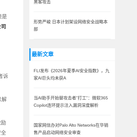
黑客攻击
但是
形势严峻 日本计划架设网络安全战略本
公司
部
最新文章
FLI发布《2026年夏季AI安全指数》，九
者诉
家AI巨头均未获A
以解
当AI助手开始替攻击者”打工”：微软365
Copilot连环提示注入漏洞深度解析
激励
国家网信办对Palo Alto Networks在华销
安全
售产品启动网络安全审查