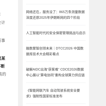
网络还在，服务没了：865万条测量数据
样
深度还原2025年伊朗断网的四个阶段
全计
人工智能时代的安全保密管理挑战与启示
董事
融数聚智创领未来｜DTCC2026 中国数
据库技术大会精彩看点
说某
不断
破解AIDC出海“获客难” CDCE2026数据
高的
中心展以“算电协同”重构全球算力供应链
《智能网联汽车 自动驾驶系统安全要
求》强制性国家标准发布