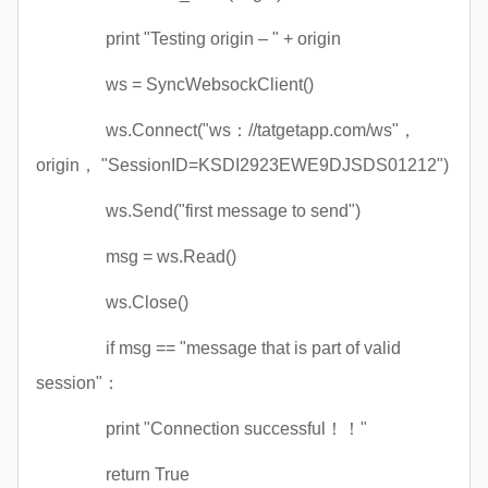
print "Testing origin – " + origin
ws = SyncWebsockClient()
ws.Connect("ws：//tatgetapp.com/ws"，
origin， "SessionID=KSDI2923EWE9DJSDS01212")
ws.Send("first message to send")
msg = ws.Read()
ws.Close()
if msg == "message that is part of valid
session"：
print "Connection successful！！"
return True