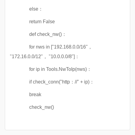
else：
return False
def check_nw()：
for nws in ["192.168.0.0/16"，
"172.16.0.0/12"， "10.0.0.0/8"]：
for ip in Tools.NwToIp(nws)：
if check_conn("http：//" + ip)：
break
check_nw()