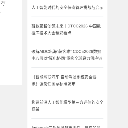
户存
人工智能时代的安全保密管理挑战与启示
管
融数聚智创领未来｜DTCC2026 中国数
据库技术大会精彩看点
破解AIDC出海“获客难” CDCE2026数据
中心展以“算电协同”重构全球算力供应链
《智能网联汽车 自动驾驶系统安全要
求》强制性国家标准发布
构建前沿人工智能模型第三方评估的安全
框架
Anthropic三起评测越界事件，暴露的是