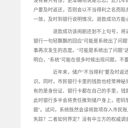
没有喜只有惊，更准确地说是忐忑。近几年
户要及时返还，否则会以不当得利之名而陷身
一放，及时到银行说明情况，退款成功方能
退款成功该闹剧还划不上句号，将近
银行一句轻飘飘的回应“可能是系统出了问题
事再次发生的态度。“可能是系统出了问题”
明白，“系统”可能在很多时候出现问题，不
近年来，储户“不当得利”要及时返还
识。同时，市民银行卡里的钱款也经常神秘
有的是身份证、银行卡都在自己的手里，钱
此时银行多半会将责任推到储户身上，密码
题”。试问，系统既然会误将款项存入市民
失踪？二者如何界定？没有中立方的权威调