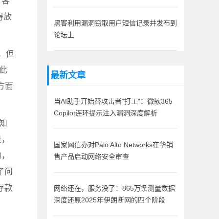
，客
得放
黑客利用漏洞窃取用户短信记录并发布到
论坛上
，但
此
最新文章
方面
当AI助手开始替攻击者”打工”：微软365
Copilot连环提示注入漏洞深度解析
知
走，
国家网信办对Palo Alto Networks在华销
的，
售产品启动网络安全审查
了问
存款
网络还在，服务没了：865万条测量数据
深度还原2025年伊朗断网的四个阶段