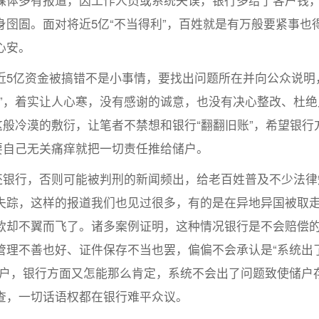
媒体多有报道，因工作人员或系统失误，银行多给了客户钱
囹圄。面对将近5亿“不当得利”，百姓就是有万般要紧事也
心安。
5亿资金被搞错不是小事情，要找出问题所在并向公众说明
”，着实让人心寒，没有感谢的诚意，也没有决心整改、杜绝
这般冷漠的敷衍，让笔者不禁想和银行“翻翻旧账”，希望银行
要自己无关痛痒就把一切责任推给储户。
银行，否则可能被判刑的新闻频出，给老百姓普及不少法律
失踪，这样的报道我们也见过很多，有的是在异地异国被取
款却不翼而飞了。诸多案例证明，这种情况银行是不会赔偿
管理不善也好、证件保存不当也罢，偏偏不会承认是“系统出
账户，银行方面又怎能那么肯定，系统不会出了问题致使储户
查，一切话语权都在银行难平众议。