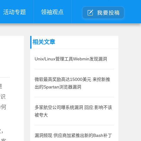
活动专题
领袖观点
相关文章
Unix/Linux管理工具Webmin发现漏洞
微软最高奖励高达15000美元 来挖新推
进
出的Spartan浏览器漏洞
意识
为何
多家航空公司曝系统漏洞 回应:影响不该
被夸大
款，
漏洞频现 供应商加紧推出新的Bash补丁