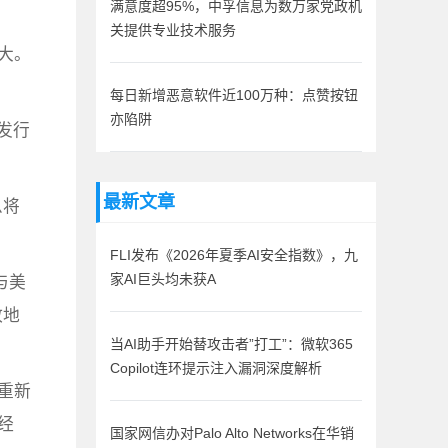
满意度超95%，中孚信息为数万家党政机
关提供专业技术服务
增大。
每日新增恶意软件近100万种：点赞按钮
亦陷阱
去发行
最新文章
么将
FLI发布《2026年夏季AI安全指数》，九
与美
家AI巨头均未获A
敢地
当AI助手开始替攻击者”打工”：微软365
Copilot连环提示注入漏洞深度解析
括重新
经
国家网信办对Palo Alto Networks在华销