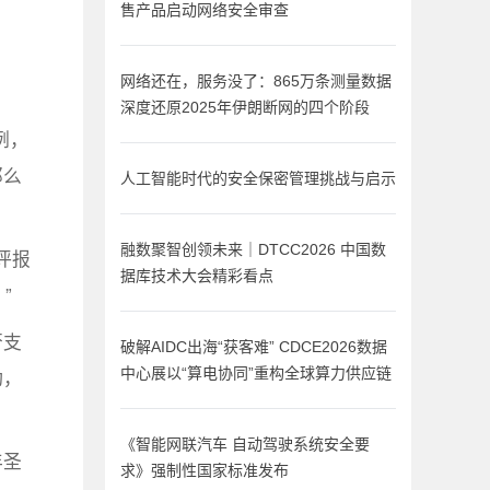
售产品启动网络安全审查
网络还在，服务没了：865万条测量数据
深度还原2025年伊朗断网的四个阶段
例，
那么
人工智能时代的安全保密管理挑战与启示
融数聚智创领未来｜DTCC2026 中国数
评报
据库技术大会精彩看点
”
否支
破解AIDC出海“获客难” CDCE2026数据
动，
中心展以“算电协同”重构全球算力供应链
《智能网联汽车 自动驾驶系统安全要
年圣
求》强制性国家标准发布