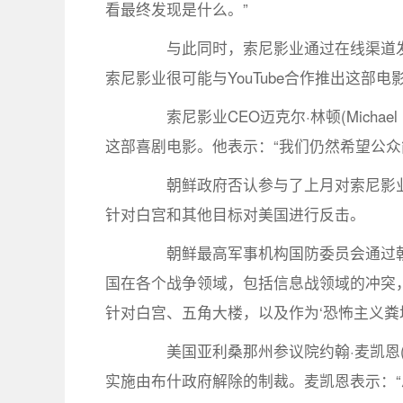
看最终发现是什么。”
与此同时，索尼影业通过在线渠道发行争议
索尼影业很可能与YouTube合作推出这部电
索尼影业CEO迈克尔·林顿(Michae
这部喜剧电影。他表示：“我们仍然希望公众
朝鲜政府否认参与了上月对索尼影业
针对白宫和其他目标对美国进行反击。
朝鲜最高军事机构国防委员会通过朝
国在各个战争领域，包括信息战领域的冲突，
针对白宫、五角大楼，以及作为‘恐怖主义粪坑
美国亚利桑那州参议院约翰·麦凯恩(Jo
实施由布什政府解除的制裁。麦凯恩表示：“