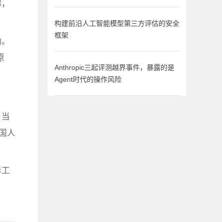
称，
构建前沿人工智能模型第三方评估的安全
框架
助。
原
Anthropic三起评测越界事件，暴露的是
Agent时代的操作风险
，当
国人
影工