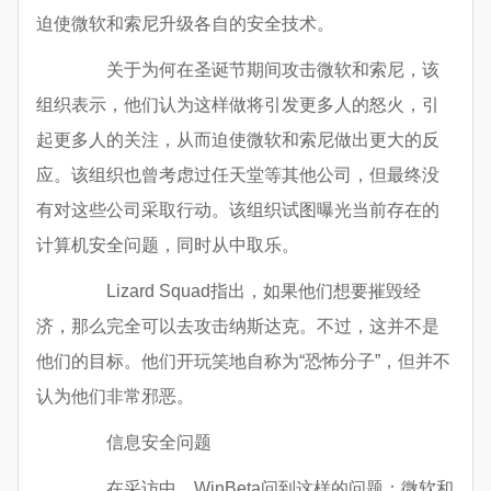
迫使微软和索尼升级各自的安全技术。
关于为何在圣诞节期间攻击微软和索尼，该
组织表示，他们认为这样做将引发更多人的怒火，引
起更多人的关注，从而迫使微软和索尼做出更大的反
应。该组织也曾考虑过任天堂等其他公司，但最终没
有对这些公司采取行动。该组织试图曝光当前存在的
计算机安全问题，同时从中取乐。
Lizard Squad指出，如果他们想要摧毁经
济，那么完全可以去攻击纳斯达克。不过，这并不是
他们的目标。他们开玩笑地自称为“恐怖分子”，但并不
认为他们非常邪恶。
信息安全问题
在采访中，WinBeta问到这样的问题：微软和