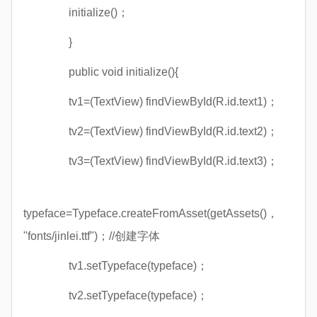
initialize()；
}
public void initialize(){
tv1=(TextView) findViewById(R.id.text1)；
tv2=(TextView) findViewById(R.id.text2)；
tv3=(TextView) findViewById(R.id.text3)；
typeface=Typeface.createFromAsset(getAssets()，
"fonts/jinlei.ttf")；//创建字体
tv1.setTypeface(typeface)；
tv2.setTypeface(typeface)；