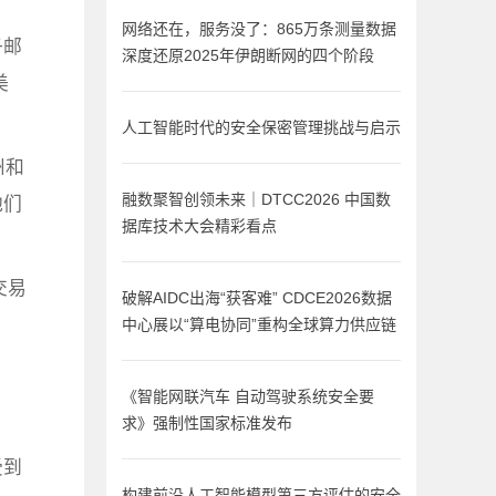
网络还在，服务没了：865万条测量数据
子邮
深度还原2025年伊朗断网的四个阶段
美
人工智能时代的安全保密管理挑战与启示
州和
他们
融数聚智创领未来｜DTCC2026 中国数
据库技术大会精彩看点
交易
破解AIDC出海“获客难” CDCE2026数据
中心展以“算电协同”重构全球算力供应链
《智能网联汽车 自动驾驶系统安全要
。
求》强制性国家标准发布
受到
构建前沿人工智能模型第三方评估的安全