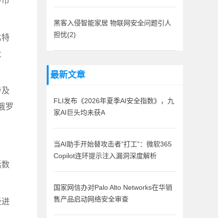
特币
黑客入侵智能家居 物联网安全问题引人
担忧(2)
比特
大
最新文章
涉及
FLI发布《2026年夏季AI安全指数》，九
俄罗
家AI巨头均未获A
当AI助手开始替攻击者”打工”：微软365
Copilot连环提示注入漏洞深度解析
括数
国家网信办对Palo Alto Networks在华销
经进
售产品启动网络安全审查