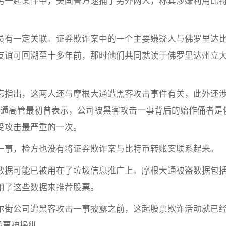
另一起案件中，美国警方逮捕了另外两人，称其涉嫌利用比
员有一定关联。证券欺诈案中的一个主要嫌疑人与佛罗里达
友谊可回溯至十多年前，那时他们共同就读于佛罗里达州立
忘指出，这两人还与摩根大通遭黑客攻击事件有关，此外还
摩根大通高管最初曾表示，公司被黑客攻击一事背后的始作俑者是
受攻击最严重的一次。
一事，检方也没有将证券欺诈案与比特币转账案联系起来。
数据可能已被用在了垃圾信息推广上。摩根大通被盗数据包
用了这些数据来推荐股票。
尔街公司遭黑客攻击一事披露之前，这起股票欺诈活动就已
只股票被操纵。