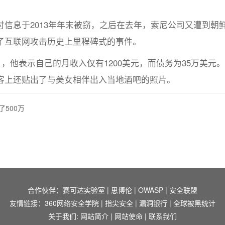
信息于2013年年末被窃，之后在去年，索尼公司又遭到朝
了互联网攻击历史上里程碑式的事件。
月，他表示自己的月收入仅有1200美元，而债务为35万美元
客上还贴出了与美女相伴出入当地酒吧的照片。
500万
合作伙伴：
赛可达实验室
|
思博伦
|
OWASP
|
安全联盟
友情链接：
360网络安全学院
|
指尖安全
|
漏洞银行
|
全球被黑统计
关于我们:
网站简介
|
网站使命
|
联系我们