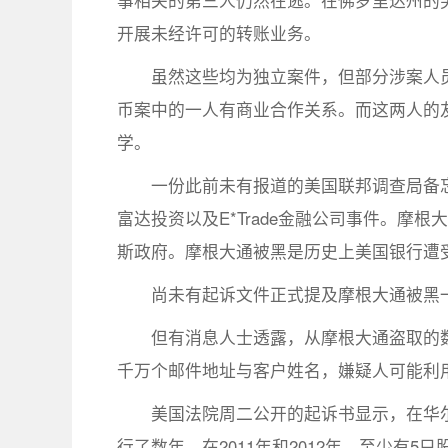
事相关的第三人仍然在逃。在佛罗里达州的
开展未经许可的转账业务。
虽然这些均为独立案件，但部分涉案人
币案中的一人有商业合作关系。而这两人的
学。
一份此前未有报道的美国联邦调查局备
富达投资以及E*Trade金融公司事件。
斯政府。摩根大通被黑是历史上美国银行遭
尚未有起诉文件正式提及摩根大通被黑
但有消息人士透露，从摩根大通盗取的
千万个邮件地址与客户姓名，嫌疑人可能利
美国法院周二公开的起诉书显示，在华
行了数年。在2011年和2012年，至少有5