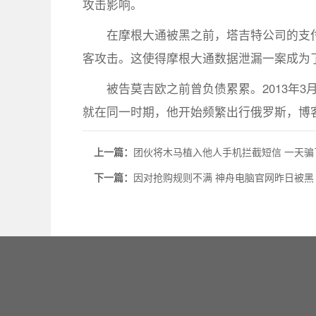
攻击影响。
在摩根大通被黑之前，塔吉特公司的支付
客攻击。这使得摩根大通数据泄漏一案成为
被告莫吉欧之前曾负债累累。2013年3
就在同一时期，他开始频繁出行俄罗斯，博
上一篇：
团伙将木马植入他人手机拦截短信 一天骗了
下一篇：
因对抢购规则不满 神舟电脑官网昨日被黑