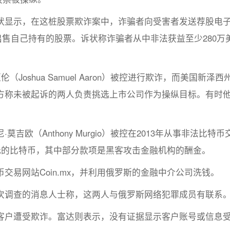
状显示，在这桩股票欺诈案中，诈骗者向受害者发送荐股电
出售自己持有的股票。诉状称诈骗者从中非法获益至少280万
Joshua Samuel Aaron）被控进行欺诈，而美国新泽西
方称未被起诉的两人负责挑选上市公司作为操纵目标。有时
。
欧（Anthony Murgio）被控在2013年从事非法比特币
元的比特币，其中部分款项是黑客攻击金融机构的酬金。
交易网站Coin.mx，并利用俄罗斯的金融中介公司洗钱。
次调查的消息人士称，这两人与俄罗斯网络犯罪成员有联系
客户遭受欺诈。富达则表示，没有证据显示客户账号或信息