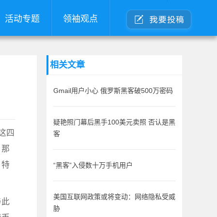
活动专题
领袖观点
相关文章
Gmail用户小心 俄罗斯黑客破500万密码
疑艳照门幕后黑手100美元卖照 否认是黑
这四
客
，那
、特
“黑客”入侵数十万手机用户
美国互联网政策或将变动：网络隐私受威
与此
胁