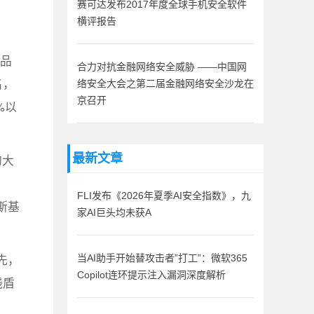
赛可达发布2017年度全球手机安全软件
横评报告
产品
合力对抗金融网络安全威胁 ——中国网
名，
络安全大会之第二届金融网络安全沙龙在
京召开
%以
的大
最新文章
FLI发布《2026年夏季AI安全指数》，九
巴斯基
家AI巨头均未获A
。
先，
当AI助手开始替攻击者”打工”：微软365
Copilot连环提示注入漏洞深度解析
钱盾