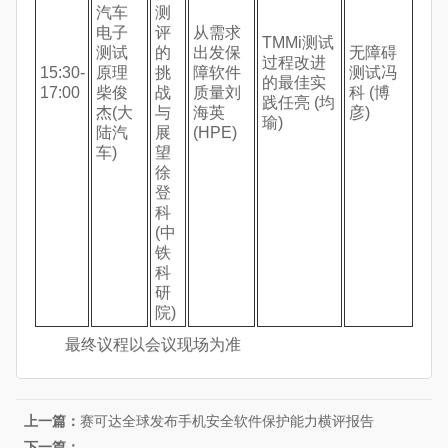
汽车
测
电子
评
从需求
TMMi测试
测试
的
出发保
无障碍
过程改进
15:30-
原理
挑
障软件
测试冯
的最佳实
17:00
柴俊
战
质量刘
科 (博
践任亮 (均
杰(大
与
海英
彦)
瑜)
陆汽
展
(HPE)
车)
望
徐
登
科
(中
铁
科
研
院)
最终议程以会议现场为准
上一篇：
赛可达全球发布手机安全软件保护能力横评报告
下一篇：