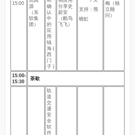
试高
和
例应用
15:00
梅（独
源
确
分享史
支持：熊
立顾
（东
认
蔚安
问）
软集
中
（酷鸟
晓虹
团）
的
飞飞）
应
用
钱
海 (
西
门
子 )
15:00-
茶歇
15:30
轨
道
交
通
安
全
软
件