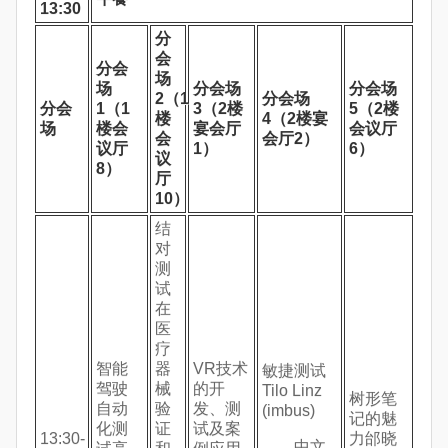
13:30
分
会
分会
场
场
分会场
分会场
2（1
分会场
分会
1（1
3（2
楼
5（2
楼
楼
4（2
楼宴
场
楼会
宴会厅
会议厅
会
会厅2
）
议厅
1
）
6
）
议
8
）
厅
10
）
结
对
测
试
在
医
疗
智能
器
VR技术
敏捷测试
驾驶
械
的开
Tilo Linz
树形笔
自动
验
发、测
(imbus)
记的魅
化测
证
试及案
13:30-
力邰晓
中文