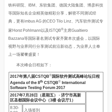
铁科研院、IBM、东软集团、德国大陆集团、博彦科技
等国际知名企业精英做精彩分享，解密不同测试经
典，更有imbus AG 的CEO Tilo Linz、汽车软件测试专
®
家Horst Pohlmann以及ISTQB
主席Gualtiero
Bazzana等国际著名测试专家齐聚本次盛会，以国际
视野与业界同行分享测试前沿新动态，为业界人士奉
上一场饕餮盛宴！
本次峰会日程如下：
®
2017年第八届CSTQB
国际软件测试高峰论坛日程
th
®
Age
n
da of the
8
CSTQB
International
Software Testing Forum 201
7
2017年7月28日（星期五） · 济宁市高新
区圣都国际会议中心（3楼 会议厅1）
8:30-
入场签到