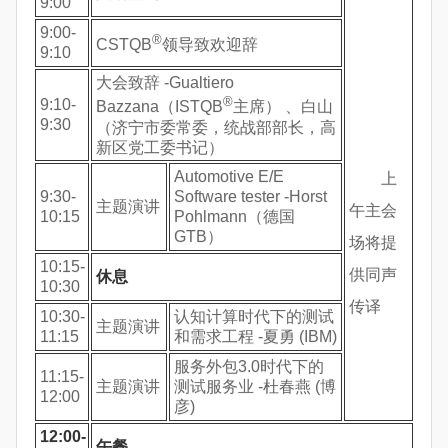
9:00
9:00-
®
CSTQB
领导致欢迎辞
9:10
大会致辞 -Gualtiero
®
9:10-
Bazzana（ISTQB
主席） 、白山
9:30
（济宁市委常委，统战部部长，高
新区党工委书记）
Automotive E/E
上
9:30-
Software tester -Horst
主题演讲
午主会
10:15
Pohlmann（德国
GTB）
场将提
10:15-
供同声
休息
10:30
传译
10:30-
认知计算时代下的测试
主题演讲
11:15
和需求工程 -夏勇 (IBM)
服务外包3.0时代下的
11:15-
主题演讲
测试服务业 -杜春燕 (博
12:00
彦)
1
2
:
00
-
午餐