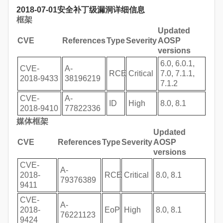
2018-07-01安全补丁级漏洞详细信息
框架
Updated
CVE
References
Type
Severity
AOSP
versions
6.0, 6.0.1,
CVE-
A-
RCE
Critical
7.0, 7.1.1,
2018-9433
38196219
7.1.2
CVE-
A-
ID
High
8.0, 8.1
2018-9410
77822336
媒体框架
Updated
CVE
References
Type
Severity
AOSP
versions
CVE-
A-
2018-
RCE
Critical
8.0, 8.1
79376389
9411
CVE-
A-
2018-
EoP
High
8.0, 8.1
76221123
9424