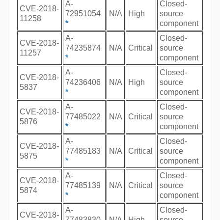
A-
Closed-
CVE-2018-
72951054
N/A
High
source
11258
*
component
A-
Closed-
CVE-2018-
74235874
N/A
Critical
source
11257
*
component
A-
Closed-
CVE-2018-
74236406
N/A
High
source
5837
*
component
A-
Closed-
CVE-2018-
77485022
N/A
Critical
source
5876
*
component
A-
Closed-
CVE-2018-
77485183
N/A
Critical
source
5875
*
component
A-
Closed-
CVE-2018-
77485139
N/A
Critical
source
5874
*
component
A-
Closed-
CVE-2018-
77483830
N/A
High
source