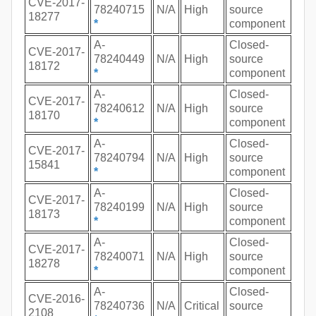
CVE-2017-
78240715
N/A
High
source
18277
*
component
A-
Closed-
CVE-2017-
78240449
N/A
High
source
18172
*
component
A-
Closed-
CVE-2017-
78240612
N/A
High
source
18170
*
component
A-
Closed-
CVE-2017-
78240794
N/A
High
source
15841
*
component
A-
Closed-
CVE-2017-
78240199
N/A
High
source
18173
*
component
A-
Closed-
CVE-2017-
78240071
N/A
High
source
18278
*
component
A-
Closed-
CVE-2016-
78240736
N/A
Critical
source
2108