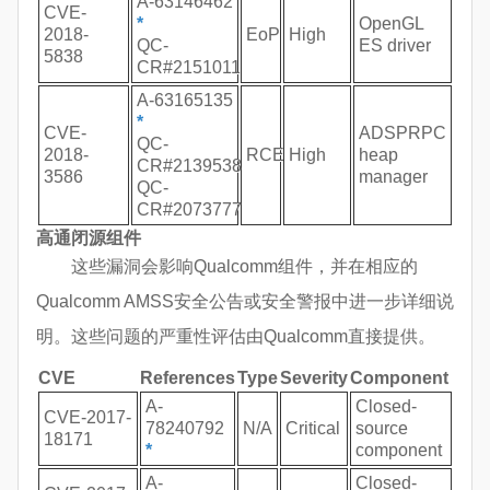
A-63146462
CVE-
*
OpenGL
2018-
EoP
High
QC-
ES driver
5838
CR#2151011
A-63165135
*
CVE-
ADSPRPC
QC-
2018-
RCE
High
heap
CR#2139538
3586
manager
QC-
CR#2073777
高通闭源组件
这些漏洞会影响Qualcomm组件，并在相应的
Qualcomm AMSS安全公告或安全警报中进一步详细说
明。这些问题的严重性评估由Qualcomm直接提供。
CVE
References
Type
Severity
Component
A-
Closed-
CVE-2017-
78240792
N/A
Critical
source
18171
*
component
A-
Closed-