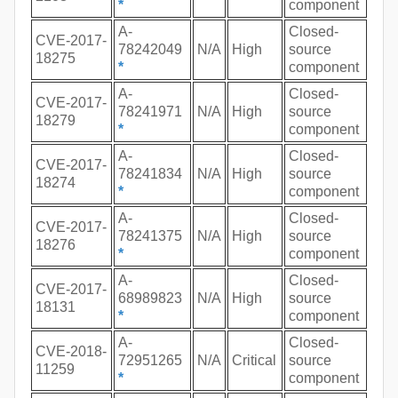
*
component
A-
Closed-
CVE-2017-
78242049
N/A
High
source
18275
*
component
A-
Closed-
CVE-2017-
78241971
N/A
High
source
18279
*
component
A-
Closed-
CVE-2017-
78241834
N/A
High
source
18274
*
component
A-
Closed-
CVE-2017-
78241375
N/A
High
source
18276
*
component
A-
Closed-
CVE-2017-
68989823
N/A
High
source
18131
*
component
A-
Closed-
CVE-2018-
72951265
N/A
Critical
source
11259
*
component