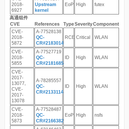
2018-
Upstream
EoP
High
futex
6927
kernel
高通组件
CVE
References
Type
Severity
Component
CVE-
A-77528138
2018-
QC-
RCE
Critical
WLAN
5872
CR#2183014
CVE-
A-77527719
2018-
QC-
ID
High
WLAN
5855
CR#2181685
CVE-
2017-
A-78285557
13077,
QC-
ID
High
WLAN
CVE-
CR#2133114
2017-
13078
CVE-
A-77528487
2018-
QC-
EoP
High
nsfs
5873
CR#2166382