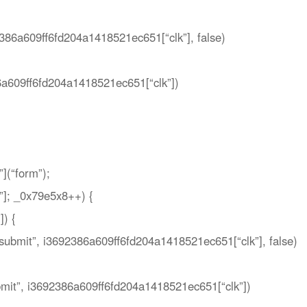
2386a609ff6fd204a1418521ec651[“clk”], false)
6a609ff6fd204a1418521ec651[“clk”])
](“form”);
h”]; _0x79e5x8++) {
]) {
submit”, i3692386a609ff6fd204a1418521ec651[“clk”], false)
mit”, i3692386a609ff6fd204a1418521ec651[“clk”])