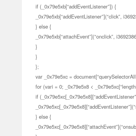
if (_0x79e5xb[“addEventListener”]) {
_0x79e5xb[“addEventListener”](“click”, i369
} else {
_0x79e5xb[“attachEvent”](“onclick”, i369238
}
}
};
var _0x79e5xc = document[“querySelectorAll”
for (vari = 0; _0x79e5x8 < _0x79e5xc[“lengt
if (_0x79e5xc[_0x79e5x8][“addEventListener”
_0x79e5xc[_0x79e5x8][“addEventListener”](“
} else {
_0x79e5xc[_0x79e5x8][“attachEvent”](“onsub