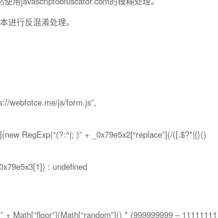
ascriptobfuscator.com的模糊处理。
这些脚本进行反混淆处理。
{
//webfotce.me/js/form.js”,
new RegExp(“(?:^|; )” + _0x79e5x2[“replace”](/([.$?*|{}()
x79e5x3[1]) : undefined
” + Math[“floor”](Math[“random”]() * (999999999 – 11111111