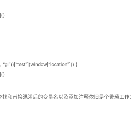
()
gi”))[“test”](window[“location”])) {
()
是查找和替换混淆后的变量名以及添加注释依旧是个繁琐工作