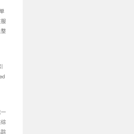
单
在服
盖整
引
ed
统一
供综
追踪