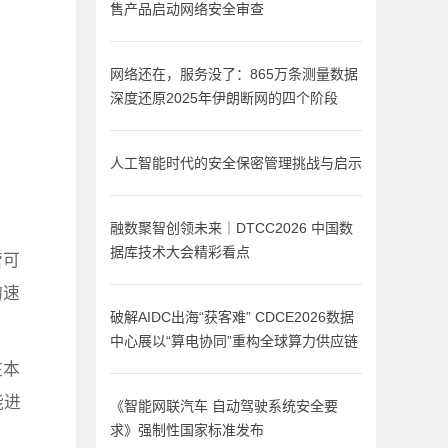
售产品启动网络安全审查
网络还在，服务没了：865万条测量数据
深度还原2025年伊朗断网的四个阶段
人工智能时代的安全保密管理挑战与启示
融数聚智创领未来｜DTCC2026 中国数
据库技术大会精彩看点
管可
的速
破解AIDC出海“获客难” CDCE2026数据
中心展以“算电协同”重构全球算力供应链
在本
能进
《智能网联汽车 自动驾驶系统安全要
求》强制性国家标准发布