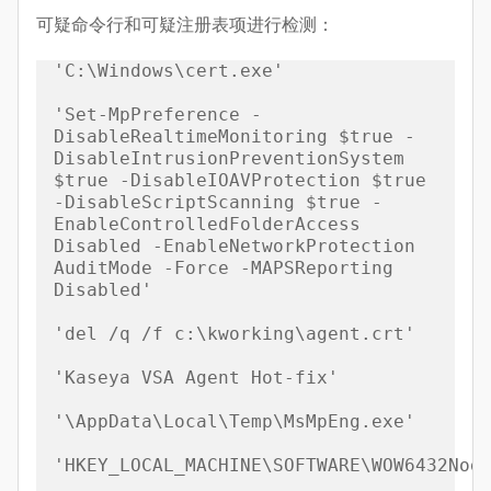
可疑命令行和可疑注册表项进行检测：
'C:\Windows\cert.exe'

'Set-MpPreference -
DisableRealtimeMonitoring $true -
DisableIntrusionPreventionSystem 
$true -DisableIOAVProtection $true 
-DisableScriptScanning $true -
EnableControlledFolderAccess 
Disabled -EnableNetworkProtection 
AuditMode -Force -MAPSReporting 
Disabled'

'del /q /f c:\kworking\agent.crt'

'Kaseya VSA Agent Hot-fix'

'\AppData\Local\Temp\MsMpEng.exe'

'HKEY_LOCAL_MACHINE\SOFTWARE\WOW6432Nod