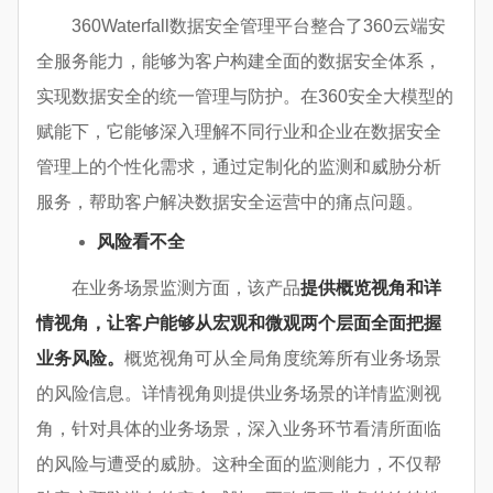
360Waterfall数据安全管理平台整合了360云端安
全服务能力，能够为客户构建全面的数据安全体系，
实现数据安全的统一管理与防护。在360安全大模型的
赋能下，它能够深入理解不同行业和企业在数据安全
管理上的个性化需求，通过定制化的监测和威胁分析
服务，帮助客户解决数据安全运营中的痛点问题。
风险看不全
在业务场景监测方面，该产品
提供概览视角和详
情视角，让客户能够从宏观和微观两个层面全面把握
业务风险。
概览视角可从全局角度统筹所有业务场景
的风险信息。详情视角则提供业务场景的详情监测视
角，针对具体的业务场景，深入业务环节看清所面临
的风险与遭受的威胁。这种全面的监测能力，不仅帮