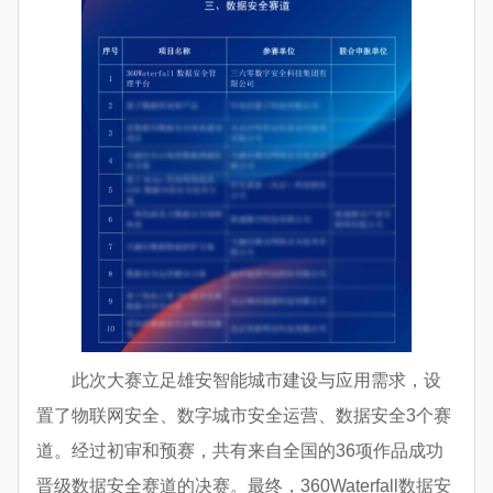
此次大赛立足雄安智能城市建设与应用需求，设
置了物联网安全、数字城市安全运营、数据安全3个赛
道。经过初审和预赛，共有来自全国的36项作品成功
晋级数据安全赛道的决赛。最终，360Waterfall数据安