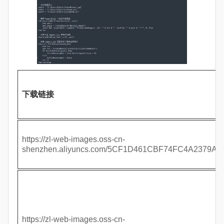
下载链接
https://zl-web-images.oss-cn-
shenzhen.aliyuncs.com/5CF1D461CBF74FC4A2379A
https://zl-web-images.oss-cn-