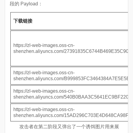
段的 Payload：
下载链接
https://zl-web-images.oss-cn-
shenzhen.aliyuncs.com/27391835C6744B469E35C9032
https://zl-web-images.oss-cn-
shenzhen.aliyuncs.com/B999853FC3464384A7E5E5B9
https://zl-web-images.oss-cn-
shenzhen.aliyuncs.com/540B0BAA3C5641EC9BF22002
https://zl-web-images.oss-cn-
shenzhen.aliyuncs.com/15AD296C703E4D648CA98FE
攻击者在第二阶段又弹出了一个诱饵图片用来展