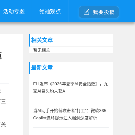
活动专题
领袖观点
相关文章
暂无相关
施
最新文章
FLI发布《2026年夏季AI安全指数》，九
称
家AI巨头均未获A
第三
当AI助手开始替攻击者”打工”：微软365
Copilot连环提示注入漏洞深度解析
有关