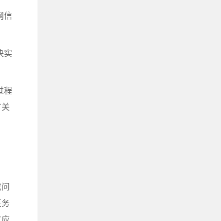
网信
决实
过程
有关
成问
任务
广应