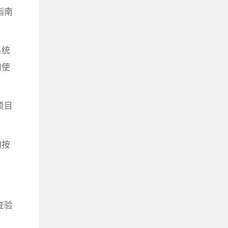
指南
系统
和使
项目
构按
查验