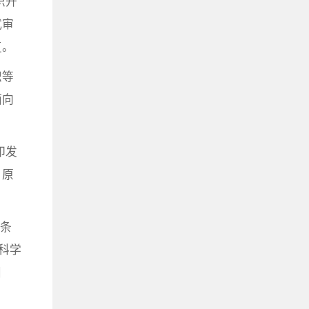
织开
式审
复。
织等
面向
印发
，原
条
科学
目