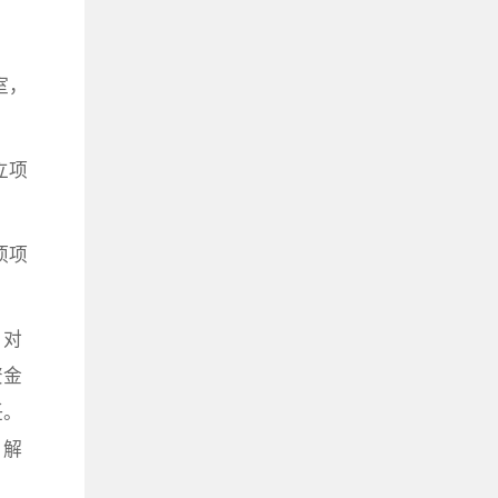
室，
立项
项项
，对
资金
任。
、解