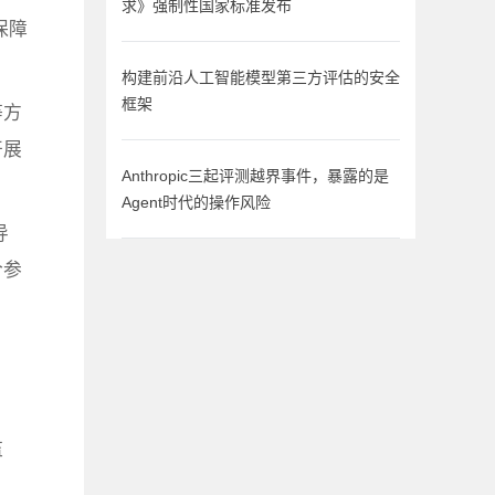
求》强制性国家标准发布
保障
构建前沿人工智能模型第三方评估的安全
框架
等方
开展
Anthropic三起评测越界事件，暴露的是
Agent时代的操作风险
导
合参
：
监