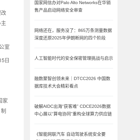
国家网信办对Palo Alto Networks在华销
售产品启动网络安全审查
理改
办主
网络还在，服务没了：865万条测量数据
深度还原2025年伊朗断网的四个阶段
公室
人工智能时代的安全保密管理挑战与启示
15日
融数聚智创领未来｜DTCC2026 中国数
据库技术大会精彩看点
国家
破解AIDC出海“获客难” CDCE2026数据
，制
中心展以“算电协同”重构全球算力供应链
《智能网联汽车 自动驾驶系统安全要