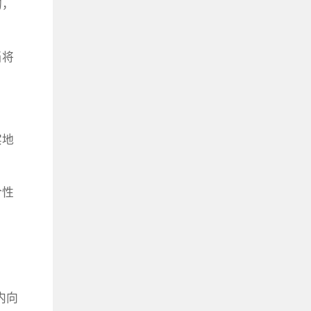
的，
当将
。
实地
合性
内向