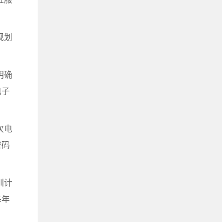
规划
明确
电子
次电
密码
训计
每年