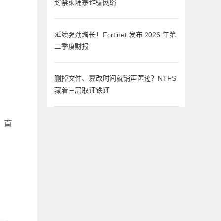
封禁柬埔寨诈骗网络
延续强劲增长！Fortinet 发布 2026 年第
二季度财报
删掉文件、篡改时间就销声匿迹？NTFS
藏着三层取证铁证
、直