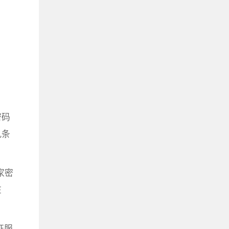
密码
九条
家密
在
证服