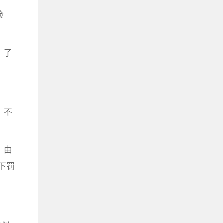
检
、了
，不
，由
下罚