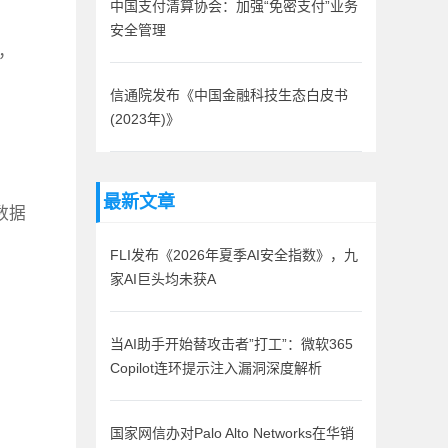
中国支付清算协会：加强“免密支付”业务
安全管理
，
信通院发布《中国金融科技生态白皮书
(2023年)》
最新文章
数据
FLI发布《2026年夏季AI安全指数》，九
家AI巨头均未获A
当AI助手开始替攻击者”打工”：微软365
Copilot连环提示注入漏洞深度解析
国家网信办对Palo Alto Networks在华销