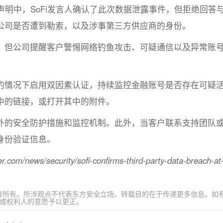
供的一份声明中，SoFi发言人确认了此次数据泄露事件，但拒绝回答
公司是否遭到勒索，以及涉事第三方供应商的身份。
型，但公司提醒客户警惕网络钓鱼攻击、可疑通信以及异常账
的情况下启用双因素认证，持续监控金融账号是否存在可疑
中的链接，或打开其中的附件。
额外的安全防护措施和监控机制。此外，当客户联系支持团队
身份验证信息。
/news/security/sofi-confirms-third-party-data-breach-at
者所有。所涉观点不代表东方安全立场，转载目的在于传递更多信息。如
原作者或权利人的意愿予以更正。