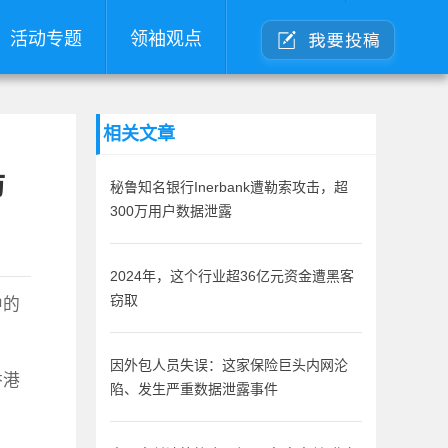
活动专题
领袖观点
相关文章
防
秘鲁知名银行Inerbank遭勒索攻击，超
300万用户数据泄露
2024年，这个行业超36亿元资金遭黑客
中的
窃取
因外包人员失误：这家保险巨头内网沦
香港
陷、发生严重数据泄露事件