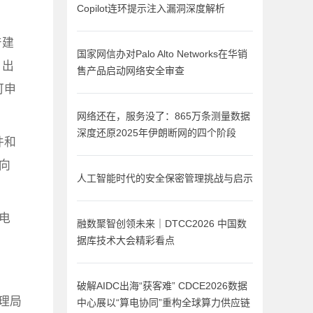
Copilot连环提示注入漏洞深度解析
产建
国家网信办对Palo Alto Networks在华销
，出
售产品启动网络安全审查
可申
网络还在，服务没了：865万条测量数据
深度还原2025年伊朗断网的四个阶段
件和
向
人工智能时代的安全保密管理挑战与启示
电
融数聚智创领未来｜DTCC2026 中国数
据库技术大会精彩看点
破解AIDC出海“获客难” CDCE2026数据
理局
中心展以“算电协同”重构全球算力供应链