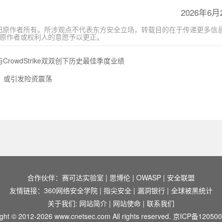
2026年6月
归原作者所有。所涉观点不代表东方安全立场，转载目的在于传递更多信
将及时按原作者或权利人的意愿予以更正。
与CrowdStrike双双创下历史最佳季度业绩
，或引发险资震荡
合作伙伴：
赛可达实验室
|
思博伦
|
OWASP
|
安全联盟
友情链接：
360网络安全学院
|
指尖安全
|
漏洞银行
|
全球被黑统计
关于我们:
网站简介
|
网站使命
|
联系我们
ght © 2012-2026 www.cnetsec.com All rights reserved.
京ICP备120500