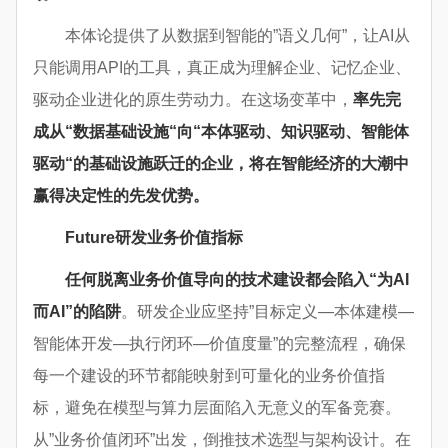
本体论提供了从数据到智能的”语义几何”，让AI从
只能调用API的工具，真正成为理解企业、记忆企业、
驱动企业进化的原生劳动力。在这场变革中，
率先完
成从
“
数据基础设施
“
向
“
本体驱动、知识驱动、智能体
驱动
“
的基础设施跃迁的企业，将在智能经济的大潮中
赢得决定性的先发优势。
Future
研发业务价值指标
任何脱离业务价值导向的技术建设都会陷入
“
为
AI
而
AI”
的陷阱
。研发企业应坚持”目标定义—本体建模—
智能体开发—执行闭环—价值度量”的完整流程，确保
每一个建设的环节都能映射到可量化的业务价值指
标，避免在模型与算力层面陷入无意义的军备竞赛。
从”业务价值闭环”出发，倒推技术选型与架构设计。在