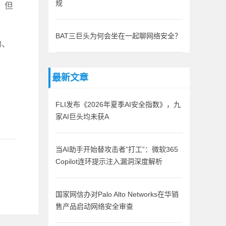
。但
规
。
BAT三巨头为何会坐在一起聊网络安全？
动、
最新文章
FLI发布《2026年夏季AI安全指数》，九
家AI巨头均未获A
当AI助手开始替攻击者”打工”：微软365
Copilot连环提示注入漏洞深度解析
国家网信办对Palo Alto Networks在华销
售产品启动网络安全审查