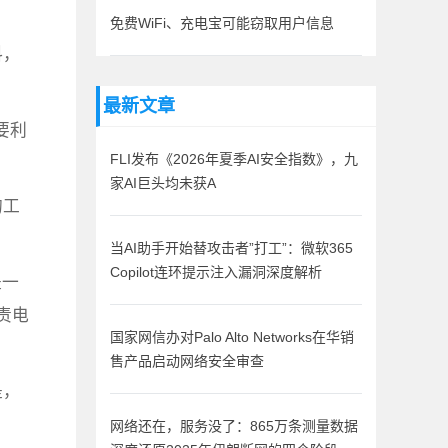
免费WiFi、充电宝可能窃取用户信息
料，
最新文章
要利
FLI发布《2026年夏季AI安全指数》，九
家AI巨头均未获A
的工
当AI助手开始替攻击者”打工”：微软365
Copilot连环提示注入漏洞深度解析
是一
责电
国家网信办对Palo Alto Networks在华销
售产品启动网络安全审查
是，
网络还在，服务没了：865万条测量数据