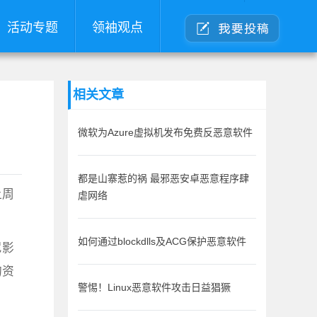
活动专题
领袖观点
相关文章
微软为Azure虚拟机发布免费反恶意软件
都是山寨惹的祸 最邪恶安卓恶意程序肆
上周
虐网络
如何通过blockdlls及ACG保护恶意软件
尼影
的资
警惕！Linux恶意软件攻击日益猖獗