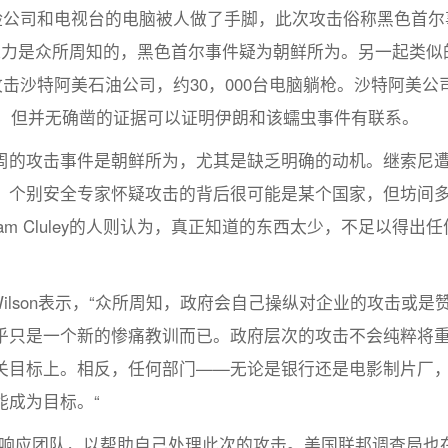
险公司和电视台的电脑被人做了手脚，此次攻击俗称黑色首尔
鲜的网络进攻能力是众所周知的，黑色首尔事件疑为朝鲜所为。另一起类
攻击沙特阿美石油公司，约30，000台电脑躺枪。沙特阿美公
伊朗，但并无确凿的证据可以证明伊朗和该蠕虫事件有联系。
的攻击事件是朝鲜所为，尤其是缺乏明确的动机。继索尼
。个别安全专家怀疑攻击的背后很可能是某个国家，但坊间
m Cluley的人则认为，真正知道的东西太少，不足以得出任
ers Wilson表示，“众所周知，政府会自己操纵对企业的攻击或是
乎只是一个新的惨痛教训而已。政府层次的攻击不会纯粹将
关目标上。相反，任何部门——无论是银行还是电影制片厂
能成为目标。“
nt事件响应团队，以帮助自己处理此次的攻击。美国联邦调查局也