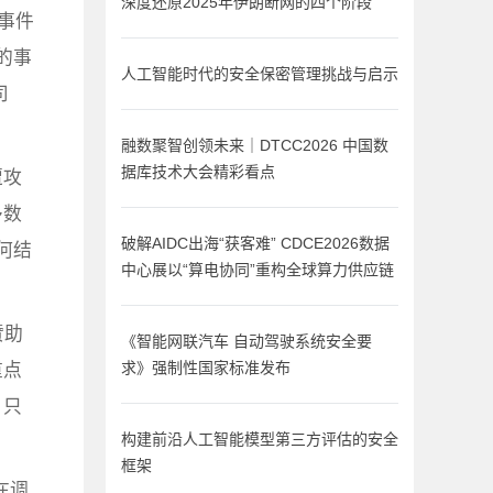
深度还原2025年伊朗断网的四个阶段
事件
似的事
人工智能时代的安全保密管理挑战与启示
司
融数聚智创领未来｜DTCC2026 中国数
遭攻
据库技术大会精彩看点
多数
破解AIDC出海“获客难” CDCE2026数据
何结
中心展以“算电协同”重构全球算力供应链
赞助
《智能网联汽车 自动驾驶系统安全要
重点
求》强制性国家标准发布
，只
构建前沿人工智能模型第三方评估的安全
框架
在调