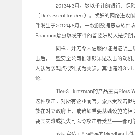
2013年3月，数以千计的银行、保
（Dark Seoul Incident）。朝
件发生于2012年8月，一款删数据恶意软件
Shamoon蠕虫爆发事件的首要嫌疑人是
同样，并无令人信服的证据证明上周
击后，一些安全公司推测敲诈是攻击的动机
人认为该观点很难成为共识。其他诸如Graha
论。
Tier-3 Huntsman的产品主管Pi
这种攻击。对所有企业而言，索尼受攻击似
放在对立政府上，或诸如重要基础设施的相
要其灾难或损失可以令攻击者受益——都可
索尼雇请了FireEye的Mandia