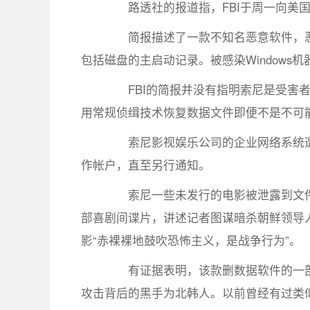
路透社的报道指，FBI于周一向美国企
简报描述了一款不知名恶意软件，恶
包括磁盘的主启动记录。被感染Windows
FBI的简报并没有指明索尼是受害者，
用常规侦缉技术恢复数据文件即便不是不可
索尼影视娱乐公司的企业网络系统遭
作帐户，直至另行通知。
索尼一些未发行的电影被泄露到文件共享网
部喜剧间谍片，讲述记者图谋暗杀朝鲜领导
影“赤裸裸地鼓吹恐怖主义，是战争行为”。
有证据表明，该款删数据软件的一部
攻击背后的黑手为北韩人。以前曾经有过类