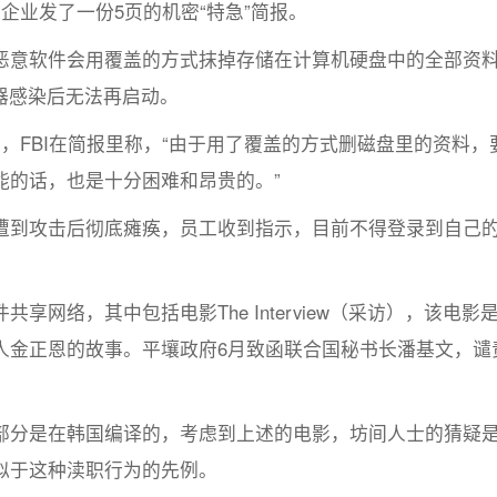
业发了一份5页的机密“特急”简报。
意软件会用覆盖的方式抹掉存储在计算机硬盘中的全部资
机器感染后无法再启动。
FBI在简报里称，“由于用了覆盖的方式删磁盘里的资料，
能的话，也是十分困难和昂贵的。”
到攻击后彻底瘫痪，员工收到指示，目前不得登录到自己
络，其中包括电影The Interview（采访），该电影
人金正恩的故事。平壤政府6月致函联合国秘书长潘基文，谴
分是在韩国编译的，考虑到上述的电影，坊间人士的猜疑
似于这种渎职行为的先例。