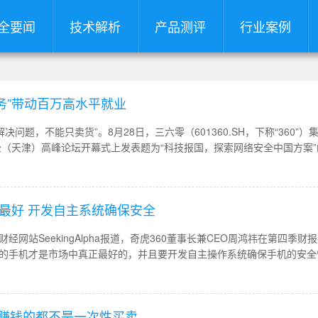
全要闻
技术解析
产品测评
行业案例
务”带动百万高水平就业
问题，不能只卖货”。8月28日，三六零（601360.SH，下称“360”）
（天津）高峰论坛开幕式上发表题为“科技报国，探索网络安全中国方案”
全“中国方案”及战法，基于“安全即服务”的理念提升企业和城市的安全水平
定最好 开发自主系统确保安全
经网站SeekingAlpha报道，奇虎360董事长兼CEO周鸿祎在第四季财
布的手机才是市场中真正最好的，并且要开发自主操作系统确保手机的安全
代 赚钱的都不是一次性买卖