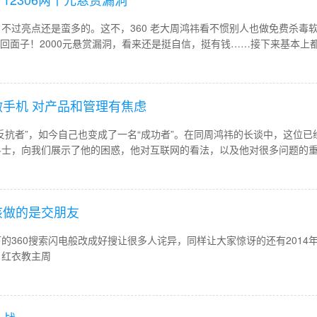
不过亮点还是蛮多的。这不，360 老大周鸿祎看不惯别人也做免费杀毒
要找回面子！2000元悬赏漏洞，看来还是挺自信，挺有钱……接下来基本上
品。
手机 对产品和管理有焦虑
反抗者”，如今自己也变成了一名“成功者”。在同周鸿祎的长谈中，这位已
斗士，向我们展示了他的困惑，他对互联网的看法，以及他对很多问题的
重新返回手机行业。
该做的是交朋友
下的360搜索闪电般改成好搜让很多人诧异，同样让大家惊讶的还有2014
。红衣教主周