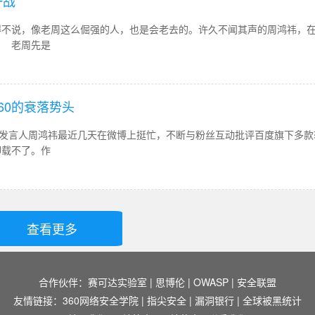
一战
说，像老周这么倔强的人，也是会老去的。许久不闻其声的周鸿祎，在
 老周先是
60的衰落势头
发言人周鸿祎最近几天在微博上挺忙，不断与粉丝互动批评百度旗下多款
卸载不了。作
查看更多
合作伙伴：
赛可达实验室
|
思博伦
|
OWASP
|
安全联盟
友情链接：
360网络安全学院
|
指尖安全
|
漏洞银行
|
全球被黑统计