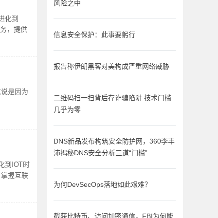
风险之中
进化到
供服务，提供
信息安全保护：此事要躬行
报告称伊朗黑客对美构成严重网络威胁
其说是因为
二维码扫一扫背后存诈骗陷阱 技术门槛
几乎为零
DNS新品发布构筑安全防护网，360李丰
沛揭秘DNS安全分析三道“门槛”
到IOT时
有掌握互联
。
为何DevSecOps落地如此艰难？
截获比特币、访问加密通信，FBI为何能