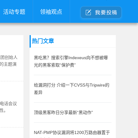
活动专题
领袖观点
热门文章
集团创始人
黑吃黑？搜索引擎Indexeus向不想被曝
的主题演
光的黑客索取“保护费”
。
给漏洞打分 介绍一下CVSS与Tripwire的
差异
报电话会议
性。
顶级黑客昨日分享最新“黑动作”
NAT-PMP协议漏洞将1200万路由器置于