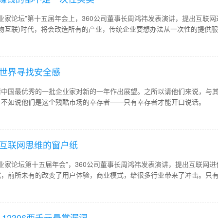
企业家论坛”第十五届年会上，360公司董事长周鸿祎发表演讲，提出互联网
 Things 万物互联)时代，将会改造所有的产业，传统企业要想办法从一次性的提
期联系，持续不断的提供服务，实现商业模式的互联网化。
助世界寻找安全感
请中国最优秀的一批企业家对新的一年作出展望。之所以请他们来说，与
，不如说他们是这个残酷市场的幸存者——只有幸存者才能开口说话。
破互联网思维的窗户纸
业家论坛第十五届年会”，360公司董事长周鸿祎发表演讲，提出互联网进化
式，前所未有的改变了用户体验，商业模式，给很多行业带来了冲击。只
至上、体验为王、免费模式和颠覆创新，才能让企业顺利完成互联网转型
12306两千元悬赏漏洞