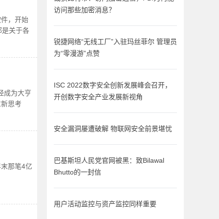
访问那些加密消息？
软件，开始
都是关于各
锐捷网络“无线工厂”入驻玛丝菲尔 管理员
为“零漫游”点赞
ISC 2022数字安全创新发展峰会召开，
经成为大亨
开创数字安全产业发展新视角
重新思考
安全漏洞屡遭破解 物联网安全前景堪忧
巴基斯坦人民党官网被黑：致Bilawal
年末那笔4亿
Bhutto的一封信
用户活动监控与资产监控同样重要