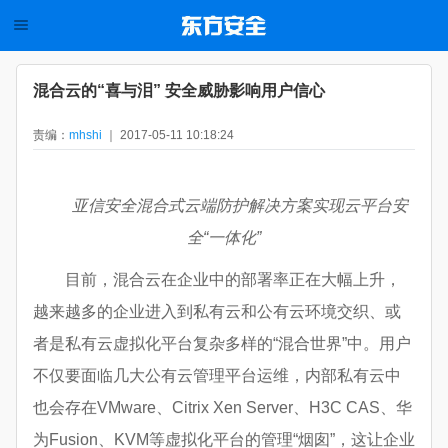
混合云的“喜与泪” 安全威胁影响用户信心
责编：
mhshi
｜ 2017-05-11 10:18:24
亚信安全混合式云端防护解决方案实现云平台安
全“一体化”
目前，混合云在企业中的部署率正在大幅上升，
越来越多的企业进入到私有云和公有云环境交织、或
者是私有云虚拟化平台复杂多样的“混合世界”中。用户
不仅要面临几大公有云管理平台运维，内部私有云中
也会存在VMware、Citrix Xen Server、H3C CAS、华
为Fusion、KVM等虚拟化平台的管理“烟囱”，这让企业