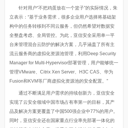
针对用户“不把鸡蛋放在一个篮子”的实际情况，朱
立表示：“基于业务需求，很多企业用户选择将基础架
构中的任务转移到不同云服务，但仍然希望对数据安
全整盘考虑、全局管控。为此，亚信安全采用单一平
台来管理混合云防护的解决方案，几乎涵盖了所有主
流云服务商的虚拟化资源池管理，利用Deep Security
Manager for Multi-Hypervisor部署管理，用户能够统一
管理VMware、Citrix Xen Server、H3C CAS、华为
Fusion和KVM等厂商虚拟化资源池的安全配置。”
通过不断满足用户需求的持续创新力，亚信安全
实现了云安全领域中国市场占有率第一的目标，其产
品及解决方案更覆盖了中国500强企业中77%的用户。
同时，亚信安全还在国家重点行业率先部署一体化的