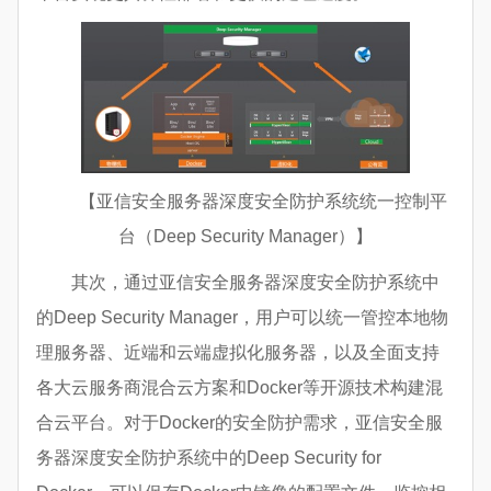
【亚信安全服务器深度安全防护系统统一控制平
台（Deep Security Manager）】
其次，通过亚信安全服务器深度安全防护系统中
的Deep Security Manager，用户可以统一管控本地物
理服务器、近端和云端虚拟化服务器，以及全面支持
各大云服务商混合云方案和Docker等开源技术构建混
合云平台。对于Docker的安全防护需求，亚信安全服
务器深度安全防护系统中的Deep Security for