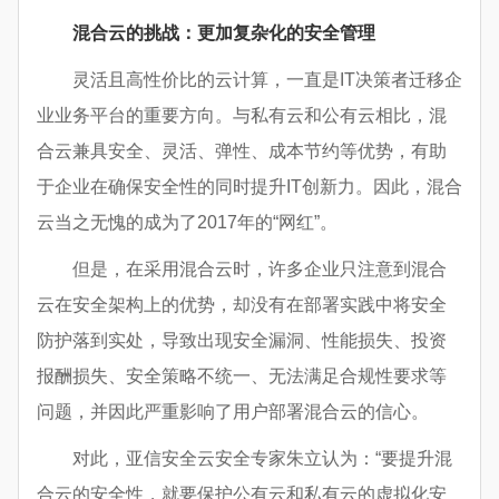
混合云的挑战：更加复杂化的安全管理
灵活且高性价比的云计算，一直是IT决策者迁移企
业业务平台的重要方向。与私有云和公有云相比，混
合云兼具安全、灵活、弹性、成本节约等优势，有助
于企业在确保安全性的同时提升IT创新力。因此，混合
云当之无愧的成为了2017年的“网红”。
但是，在采用混合云时，许多企业只注意到混合
云在安全架构上的优势，却没有在部署实践中将安全
防护落到实处，导致出现安全漏洞、性能损失、投资
报酬损失、安全策略不统一、无法满足合规性要求等
问题，并因此严重影响了用户部署混合云的信心。
对此，亚信安全云安全专家朱立认为：“要提升混
合云的安全性，就要保护公有云和私有云的虚拟化安