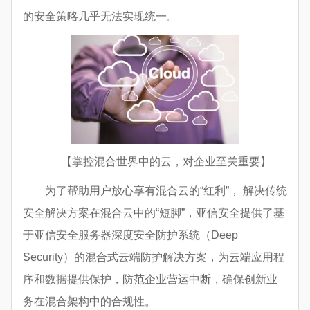
的安全策略几乎无法实现统一。
【掌控混合世界中的云，对企业至关重要】
为了帮助用户放心享有混合云的“红利”， 解决传统
安全解决方案在混合云中的“短脚”，亚信安全提供了基
于亚信安全服务器深度安全防护系统（Deep
Security）的混合式云端防护解决方案，为云端应用程
序和数据提供保护，防范企业营运中断，确保创新业
务在混合架构中的合规性。