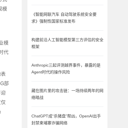
规模
《智能网联汽车 自动驾驶系统安全要
求》强制性国家标准发布
构建前沿人工智能模型第三方评估的安全
业模
框架
时代
Anthropic三起评测越界事件，暴露的是
Agent时代的操作风险
他表
G部
藏在图片里的攻击链：一场持续两年的网
将迎
络暗战
仅仅
场
ChatGPT成“杀猪盘”帮凶，OpenAI出手
封禁柬埔寨诈骗网络