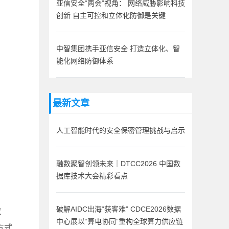
亚信安全“两会”视角： 网络威胁影响科技
创新 自主可控和立体化防御是关键
中智集团携手亚信安全 打造立体化、智
能化网络防御体系
最新文章
人工智能时代的安全保密管理挑战与启示
融数聚智创领未来｜DTCC2026 中国数
据库技术大会精彩看点
数
破解AIDC出海“获客难” CDCE2026数据
中心展以“算电协同”重构全球算力供应链
方式