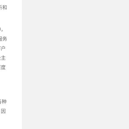
析和
伸，
服务
客户
极主
深度
各种
。因