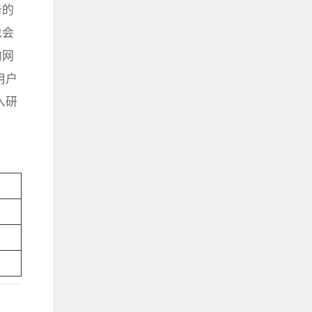
击的
也会
的网
用户
入研