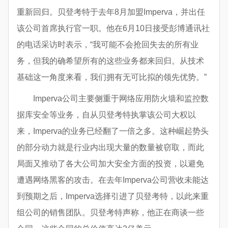
重新回归。贝登考特于去年8月加盟Imperva，并出任
该公司首席执行官一职。他在6月10日接受彭博通讯社
的电话采访时表示，“我可能不会抢回失去的所有业
务，但我的确希望所有的这些业务都来回归。从技术
基础这一角度来看，我们拥有无可比拟的领先优势。”
Imperva公司主要侧重于网络应用防火墙和监控数
据库安全等业务，自从贝登考特执掌该公司大权以
来，Imperva的业务已经翻了一倍之多。这种崛起势头
的部分动力就是行业内出现大量的数量被窃取，而此
局面又推动了各大公司加大安全方面的投资，以避免
遭遇网络黑客的攻击。在去年Imperva公司营收未能达
到预期之后，Imperva选择引进了贝登考特，以此来重
组公司的销售团队。贝登考特声称，他正在商谈一些