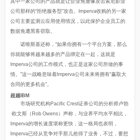
其中一家公司的产品就是让企业免遭像攻击索尼影业
公司那样的“拒绝服务型”攻击。Imperva收购的另一家
公司主要监测云应用使用情况，以此保护企业员工的
数据免遭黑客窃取。
诺唯斯基还称，“如果你拥有一个平台方案，那么
你就能够将越来越多的产品绑定在一起，这就是
Imperva公司的工作模式，也正是这家公司所做的事
情。”这一战略意味着Imperva公司未来将拥有“赢取大
合同的更多机会”。
超越IBM
市场研究机构Pacific Crest证券公司的分析师卢勃
·欧文斯（Rob Owens）声称，与业界平均水平相比，
Imperva的增长速度堪称更快，这一格局也表明，
Imperva已经从竞争对手那儿抢得了业务，不过，要想