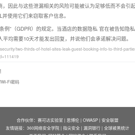
商，因此与这些泄漏相关的风险可能被认为足够低而不会引
L并使用它们来窃取客户信息。
条例”（GDPR）的规定。当酒店的数据隐私 官在被告知隐
人平均需要10天才能发出回复，并说他们会承诺解决问题。
ty/two-thirds-of-hotel-sites-leak-guest-booking-info-to-third-partie
id=111419
题
i-Fi密码
合作伙伴：
赛可达实验室
|
思博伦
|
OWASP
|
安全联盟
友情链接：
360网络安全学院
|
指尖安全
|
漏洞银行
|
全球被黑统计