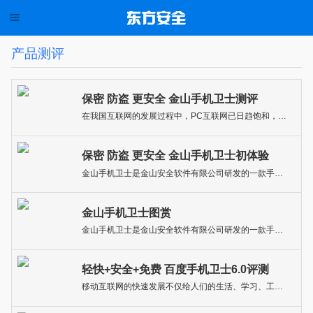
产品测评
保密 防盗 更安全 金山手机卫士测评
在我国互联网的发展过程中，PC互联网已日趋饱和，移动互联网却呈现井喷式发展。而且4G时代的开启以及移动终端设备的凸显为移动互联网的发展注入了巨大的能量。
保密 防盗 更安全 金山手机卫士初体验
金山手机卫士是金山安全软件有限公司研发的一款手机安全产品，通过关闭运行中Android软件，卸载已安装软件，清理垃圾文件，清理短信收发件箱等加快手机运行速度。
金山手机卫士图赏
金山手机卫士是金山安全软件有限公司研发的一款手机安全产品。通过关闭运行中Android软件，卸载已安装软件，清理垃圾文件，清理短信收发件箱等加快手机运行速度。
轻快+安全+免费 百度手机卫士6.0评测
移动互联网的快速发展不仅给人们的生活、学习、工作等带来了方便，而且也促进了移动手机APP行业的兴起，但是人们在享受这个时代带给的“幸福”的同时也面临着许多困扰，像垃圾短信、骚扰电话、手机卡顿、信息泄露、支付安全等等。