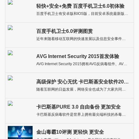
轻快+安全+免费 百度手机卫士6.0初体验
百度手机卫士有安卓版和IOS版，目前安卓系统最新版本是百度手机卫士V6.1，软件大小为13.5M，适合安卓系统2.2或更高版本的手机。
百度手机卫士6.0评测图赏
近年来随着移动互联网的快速发展以及信息安全事件的频频发生，百度作为全球最大的中文搜索引擎和最大的中文网站也开始为用户打造安全的PC保护及手机保护软件。
AVG Internet Security 2015首发体验
AVG Internet Security 2015拥有AVG反病毒组件、AVG反恶意软件组件、AVG邮件扫描组件、AVG云保护技术、AVG社群网络保护、在线防护组件、AVG智能扫描、反跟踪器等多个功能模块，能够检测并阻止病毒和恶意软件，阻止间谍软件入侵和预防数据丢失。
高级保护 安心无忧 卡巴斯基安全软件2015
随着互联网的日益发展，网络安全也成为了大家共同关注的话题，3.15晚会更是引爆了全民对网络安全的关注点。确实，网络安全不是虚无缥缈的预言，而是实实在在存在我们身边的，是关乎每个人的信息、钱财安全等的问题。
卡巴斯基PURE 3.0 自由备份 更加安全
卡巴斯基反病毒软件是世界上拥有最尖端科技的杀毒软件之一，公司为个人用户、企业网络提供反病毒、防黒客和反垃圾邮件产品。经过十四年与计算机病毒的战斗，卡巴斯基获得了独特的知识和技术，使得卡巴斯基成为了病毒防卫的技术领导者和专家。
金山毒霸10评测 更轻快 更安全